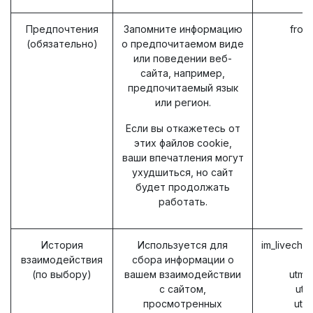
Предпочтения
Запомните информацию
fron
(обязательно)
о предпочитаемом виде
или поведении веб-
сайта, например,
предпочитаемый язык
или регион.
Если вы откажетесь от
этих файлов cookie,
ваши впечатления могут
ухудшиться, но сайт
будет продолжать
работать.
История
Используется для
im_livecha
взаимодействия
сбора информации о
(по выбору)
вашем взаимодействии
utm_
с сайтом,
utm
просмотренных
utm